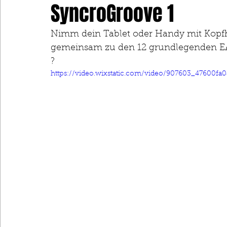
SyncroGroove 1
Nimm dein Tablet oder Handy mit Kopfhö
gemeinsam zu den 12 grundlegenden EASY
? 
https://video.wixstatic.com/video/907603_47600f