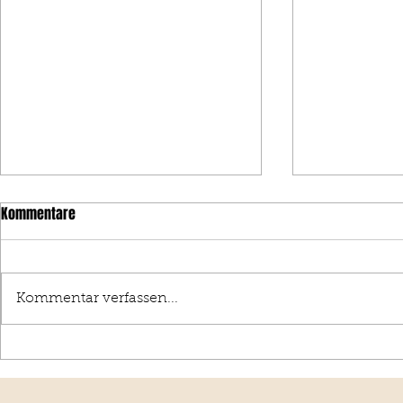
Kommentare
3er-DrumLick
Kommentar verfassen...
GrooveClip 5 (