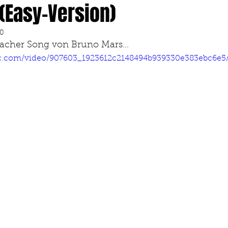
(Easy-Version)
20
facher Song von Bruno Mars...
tic.com/video/907603_1923612c2148494b939330e383ebc6e5/