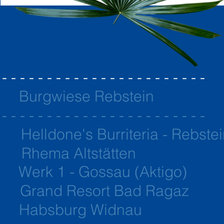
 - - - - - -
- - - - - - - - - - - - - - - - -
1 Burgwiese Rebstein
 - - - - - - - - - - - - - - - - - - - - - - -
020
Helldone's Burriteria - Rebste
 2020 Rhema Altstätten
 Werk 1 - Gossau (
Aktigo)
 Grand Resort Bad Ragaz
0 Habsburg Widnau