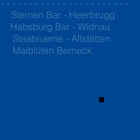
 - - - - - - - - - - - - - - - - - - - - - - -
019
Sternen Bar - Heerbrugg
Habsburg Bar - Widnau
Staablueme - Altstätten
19
Maiblüten Berneck