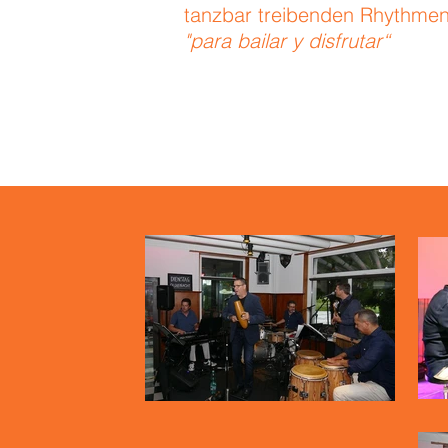
tanzbar treibenden Rhythmen
"para bailar y disfrutar“