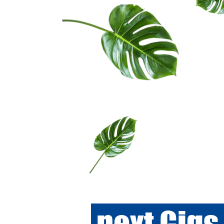
next
Gig