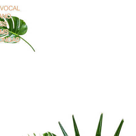
- VOCAL
IANO
ASS
UMS
CONGAS